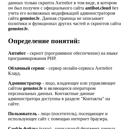
данных только скрипта Антибот в том виде, в котором
он был получен с официального сайта
antibot.cloud
без
учета его возможных модификаций администратором
сайта
gemstor.lv
. Данная страница не описывает
политики и функционал других частей и скриптов сайта
gemstor.lv
.
Определение понятий:
Антибот
- скрипт (программное обеспечение) на языке
программирования PHP.
Облачный сервис
- сервер онлайн-сервиса Антибот
Клауд.
Администратор
- лицо, владеющее или управляющее
сайтом
gemstor.lv
и являющееся оператором
персональных данных. Контактные данные
администратора доступны в разделе "Контакты" на
сайте.
Пользователь
- лицо (посетитель), посещающее и
использующее сайт с помощью интернет браузера.
Cookie-файлы
(куки) - уникальный фрагмент данных,